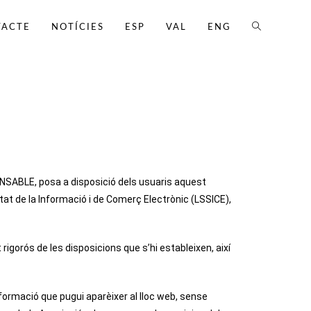
TACTE
NOTÍCIES
ESP
VAL
ENG
ONSABLE, posa a disposició dels usuaris aquest
etat de la Informació i de Comerç Electrònic (LSSICE),
gorós de les disposicions que s’hi estableixen, així
formació que pugui aparèixer al lloc web, sense