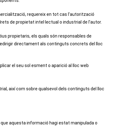
responents.
mercialització, requereix en tot cas l’autorització
 de propietat intel·lectual o industrial de l’autor.
tius propietaris, els quals són responsables de
irigir directament als continguts concrets del lloc
licar el seu sol esment o aparició al lloc web
ial, així com sobre qualsevol dels continguts del lloc
as que aquesta informació hagi estat manipulada o