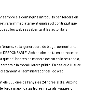
ar sempre els continguts introduïts per tercers en
, retirarà immediatament qualsevol contingut que
 aquest lloc web i assabentant les autoritats
a fòrums, xats, generadors de blogs, comentaris,
 del RESPONSABLE. Això no obstant, i en compliment
at que col·laboren de manera activa en la retirada o,
ercers o la moral i l’ordre públic. En cas que l’usuari
ediatament a l’administrador del lloc web.
ls 365 dies de l’any i les 24 hores al dia. Això no
de força major, catàstrofes naturals, vagues o