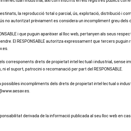
tel·lectual i industrial, així com inscrits en els registres públics cor
stinats, la reproducció total o parcial, ús, explotació, distribució i co
s no autoritzat prèviament es considera un incompliment greu dels drets
SPONSABLE i que puguin aparèixer al lloc web, pertanyen als seus respec
rendre. El RESPONSABLE autoritza expressament que tercers puguin red
v.es.
s corresponents drets de propietat intel·lectual i industrial, sense imp
s, ni el suport, patrocini o recomanació per part del RESPONSABLE.
possibles incompliments dels drets de propietat intel·lectual o industr
av@www.aesav.es.
onsabilitat derivada de la informació publicada al seu lloc web en c