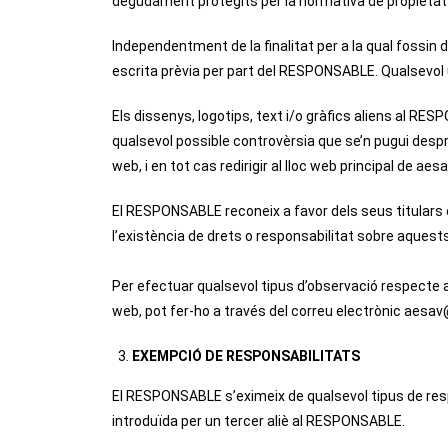
degudament protegits per la normativa de propietat in
Independentment de la finalitat per a la qual fossin de
escrita prèvia per part del RESPONSABLE. Qualsevol ú
Els dissenys, logotips, text i/o gràfics aliens al RE
qualsevol possible controvèrsia que se’n pugui desp
web, i en tot cas redirigir al lloc web principal de aesa
El RESPONSABLE reconeix a favor dels seus titulars el
l’existència de drets o responsabilitat sobre aquest
Per efectuar qualsevol tipus d’observació respecte a 
web, pot fer-ho a través del correu electrònic aes
EXEMPCIÓ DE RESPONSABILITATS
El RESPONSABLE s’eximeix de qualsevol tipus de resp
introduïda per un tercer aliè al RESPONSABLE.