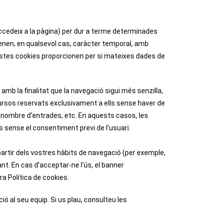
 accedeix a la pàgina) per dur a terme determinades
tenen, en qualsevol cas, caràcter temporal, amb
aquestes cookies proporcionen per si mateixes dades de
amb la finalitat que la navegació sigui més senzilla,
cursos reservats exclusivament a ells sense haver de
el nombre d’entrades, etc. En aquests casos, les
s sense el consentiment previ de l’usuari.
partir dels vostres hàbits de navegació (per exemple,
nt. En cas d’acceptar-ne l’ús, el banner
a Política de cookies.
ció al seu equip. Si us plau, consulteu les