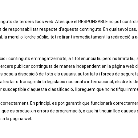
ontinguts de tercers llocs web. Atès que el RESPONSABLE no pot control
s de responsabilitat respecte d’aquests continguts. En qualsevol cas
al, la moral o l’ordre públic, tot retirant immediatament la redirecció a
ó i continguts emmagatzemats, a títol enunciatiu però no limitatiu, 
a tercers publicar continguts de manera independent en la pàgina web
 es posa a disposició de tots els usuaris, autoritats i forces de seguret
ectar o transgredir la legislació nacional o internacional, els drets de t
r susceptible d’aquesta classificació, li preguem que ho notifiqui imm
correctament. En principi, es pot garantir que funcionarà correctament e
que es produeixin errors de programació, o que hi tinguin lloc causes 
 a la pàgina web.