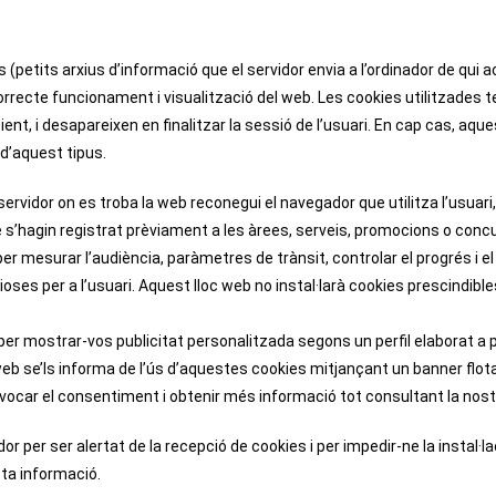
s (petits arxius d’informació que el servidor envia a l’ordinador de qui
rrecte funcionament i visualització del web. Les cookies utilitzades 
icient, i desapareixen en finalitzar la sessió de l’usuari. En cap cas, 
 d’aquest tipus.
rvidor on es troba la web reconegui el navegador que utilitza l’usuari, 
e s’hagin registrat prèviament a les àrees, serveis, promocions o con
per mesurar l’audiència, paràmetres de trànsit, controlar el progrés i 
ses per a l’usuari. Aquest lloc web no instal·larà cookies prescindible
 per mostrar-vos publicitat personalitzada segons un perfil elaborat a 
 web se’ls informa de l’ús d’aquestes cookies mitjançant un banner flota
car el consentiment i obtenir més informació tot consultant la nostr
dor per ser alertat de la recepció de cookies i per impedir-ne la instal·la
ta informació.