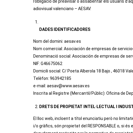
l’obligació de preavisar o assabentar els usuaris d’a
adiovisual valenciano – AESAV.
DADES IDENTIFICADORES
Nom del domini: aesav.es
Nom comercial: Asociación de empresas de servicios
Denominació social: Asociación de empresas de serv
NIF: G46675062
Domicili social: C/ Poeta Alberola 18 Bajo , 46018 Va
Telèfon: 963942185
e-mail: aesav@www.aesav.es
Inscrita al Registre (Mercantil/Públic): Oficina de 
DRETS DE PROPIETAT INTEL·LECTUAL I INDUS
El lloc web, incloent a títol enunciatiu però no limit
i/o gràfics, són propietat del RESPONSABLE o, si és e