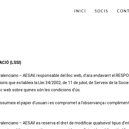
INICI
SOCIS
CON
ACIÓ (LSSI)
valenciano – AESAV, responsable del lloc web, d’ara endavant el RESP
ns que estableix la Llei 34/2002, de 11 de juliol, de Serveis de la Soci
loc web sobre quines són les condicions d’ús.
sumeix el paper d’usuari i es compromet a l’observança i compliment ri
alenciano – AESAV es reserva el dret de modificar qualsevol tipus d’in