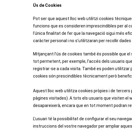
Ús de Cookies
Pot ser que aquest lloc web utilitzi cookies tècnique
funcions que es consideren imprescindibles per al co
l’única finalitat de fer que la navegació sigui més ef
caràcter personal i no s’utilitzaran per recollir dades
Mitjançant l’ús de cookies també és possible que el se
tot permetent, per exemple, l’accés dels usuaris qu
registrar-se a cada visita. També es poden utilitzar 
cookies són prescindibles tècnicament però beneficio
Aquest lloc web utilitza cookies pròpies i de tercers
pàgines visitades). A tots els usuaris que visiten el
desapareixerà, encara que en tot moment podran revo
L’usuari té la possibilitat de configurar el seu navega
instruccions del vostre navegador per ampliar aques