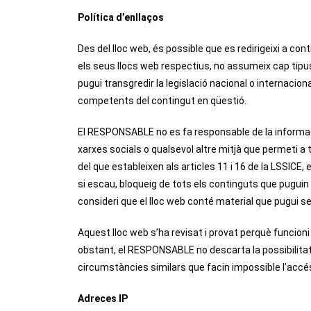
Política d’enllaços
Des del lloc web, és possible que es redirigeixi a c
els seus llocs web respectius, no assumeix cap tipu
pugui transgredir la legislació nacional o internacion
competents del contingut en qüestió.
El RESPONSABLE no es fa responsable de la informaci
xarxes socials o qualsevol altre mitjà que permeti 
del que estableixen als articles 11 i 16 de la LSSICE,
si escau, bloqueig de tots els continguts que puguin af
consideri que el lloc web conté material que pugui se
Aquest lloc web s’ha revisat i provat perquè funcioni 
obstant, el RESPONSABLE no descarta la possibilitat 
circumstàncies similars que facin impossible l’accés
Adreces IP