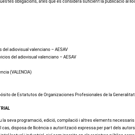
questes obligacions, atès que es considera suficient la publicació al 
 del adiovisual valenciano – AESAV
icios del adiovisual valenciano – AESAV
lencia (VALENCIA)
Depósito de Estatutos de Organizaciones Profesionales de la Generalit
TRIAL
atiu la seva programació, edició, compilació i altres elements necessari
l cas, disposa de llicència o autorització expressa per part dels autors